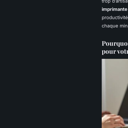
trop d’artis
imprimante
productivité
chaque min
Pourquoi
pour votr