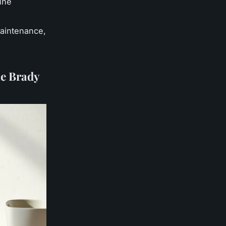
 une
e
 maintenance,
le Brady