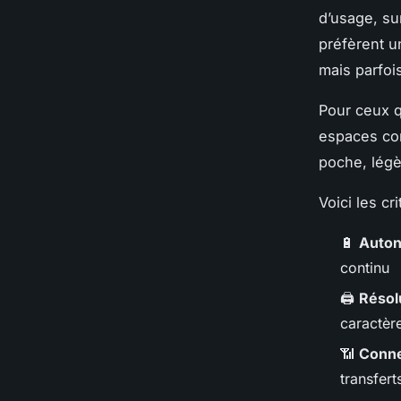
d’usage, su
préfèrent u
mais parfoi
Pour ceux q
espaces con
poche, légèr
Voici les cr
🔋
Auton
continu
🖨️
Résol
caractèr
📶
Connec
transfert