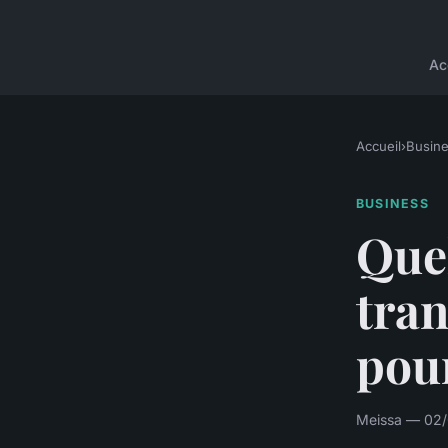
Ac
Accueil
›
Busin
BUSINESS
Que
tran
pour
Meissa — 02/