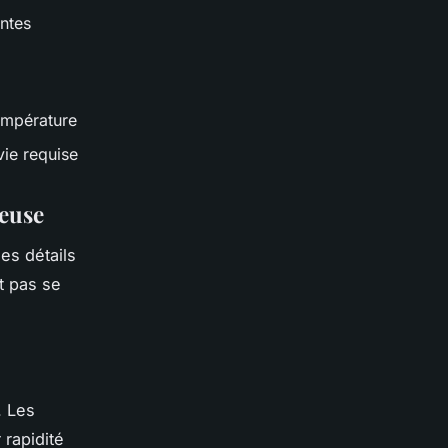
ntes
empérature
vie requise
teuse
les détails
t pas se
. Les
 rapidité