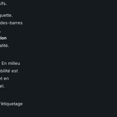
ifs.
uette.
odes-barres
,
tion
lité.
 En milieu
ilité est
et en
el.
’étiquetage