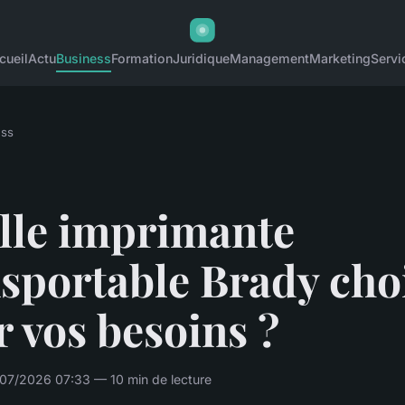
cueil
Actu
Business
Formation
Juridique
Management
Marketing
Servi
ess
lle imprimante
sportable Brady cho
 vos besoins ?
07/2026 07:33 — 10 min de lecture