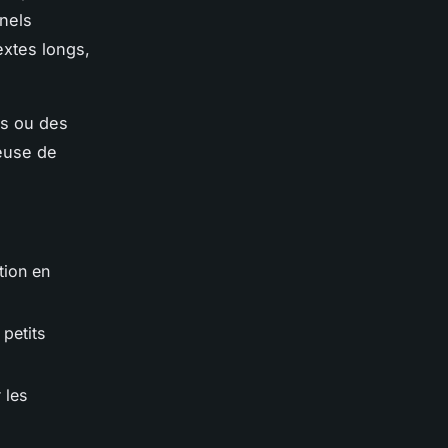
nnels
extes longs,
es ou des
euse de
tion en
 petits
 les