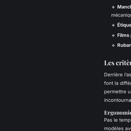
🔹
Manch
mécaniq
🔹
Étique
🔹
Films
🔹
Ruban
Les critè
Derrière l’a
font la dif
permettre u
incontournab
Ergonomie 
Pas le temp
modèles a