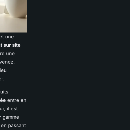
 et une
 sur site
dre une
rvenez.
ieu
r.
uits
iée
entre en
, il est
ur gamme
, en passant