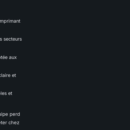
imprimant
es secteurs
ptée aux
laire et
les et
uipe perd
éter chez