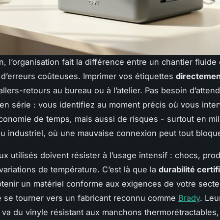
in, l’organisation fait la différence entre un chantier fluide
d’erreurs coûteuses. Imprimer vos étiquettes
directement
allers-retours au bureau ou à l’atelier. Pas besoin d’atten
en série : vous identifiez au moment précis où vous inte
conomie de temps, mais aussi de risques - surtout en mil
ou industriel, où une mauvaise connexion peut tout bloque
x utilisés doivent résister à l’usage intensif : chocs, prod
variations de température. C’est là que la
durabilité certif
btenir un matériel conforme aux exigences de votre secteur
e se tourner vers un fabricant reconnu comme
Brady
. Le
s va du vinyle résistant aux manchons thermorétractables