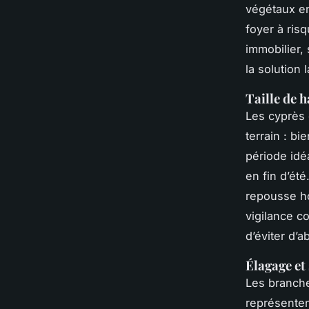
végétaux en
foyer à ris
immobilier, 
la solution 
Taille de h
Les cyprès 
terrain : bi
période idéa
en fin d’été
repousse h
vigilance c
d’éviter d’a
Élagage et
Les branche
représenten