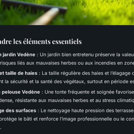
re les éléments essentiels
n jardin Vedène
: Un jardin bien entretenu préserve la valeu
s risques liés aux mauvaises herbes ou aux incendies en zon
t taille de haies
: La taille régulière des haies et l’élagage
t la sécurité et la santé des végétaux, surtout en période es
e pelouse Vedène
: Une tonte fréquente et soignée favoris
dense, résistante aux mauvaises herbes et au stress climati
ge des surfaces
: Le nettoyage haute pression des terrasses
rotège le bâti et renforce l’image professionnelle ou le co
.