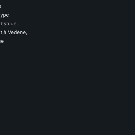
s
type
absolue.
t à Vedène,
ue