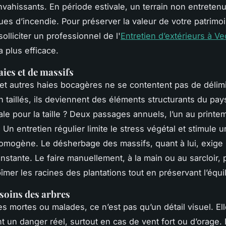
vahissants. En période estivale, un terrain non entreten
ques d’incendie. Pour préserver la valeur de votre patrimo
solliciter un professionnel de l'
Entretien d’extérieurs à V
la plus efficace.
aies et de massifs
et autres haies bocagères ne se contentent pas de délimi
en taillés, ils deviennent des éléments structurants du pa
le pour la taille ? Deux passages annuels, l’un au printem
. Un entretien régulier limite le stress végétal et stimule 
omogène. Le désherbage des massifs, quant à lui, exige
onstante. Le faire manuellement, à la main ou au sarcloir,
bîmer les racines des plantations tout en préservant l’équil
 soins des arbres
s mortes ou malades, ce n’est pas qu’un détail visuel. El
t un danger réel, surtout en cas de vent fort ou d’orage. 