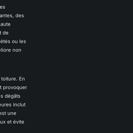
ces
santes, des
haute
t de
étés ou les
liore non
toiture. En
nt provoquer
ces dégâts
ures inclut
’est une
ux et évite