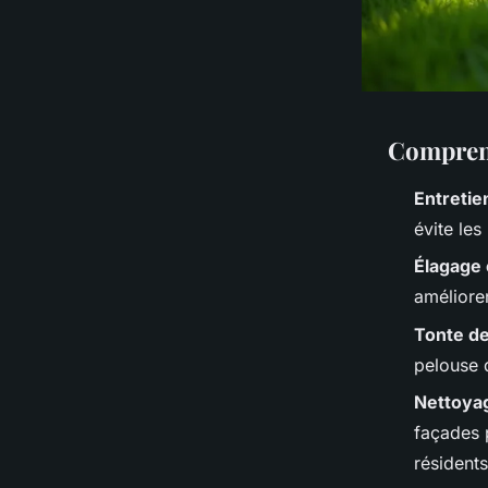
Comprend
Entretie
évite le
Élagage e
amélioren
Tonte d
pelouse 
Nettoya
façades p
résidents