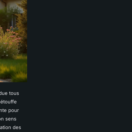
ndue tous
 étouffe
onte pour
son sens
gation des