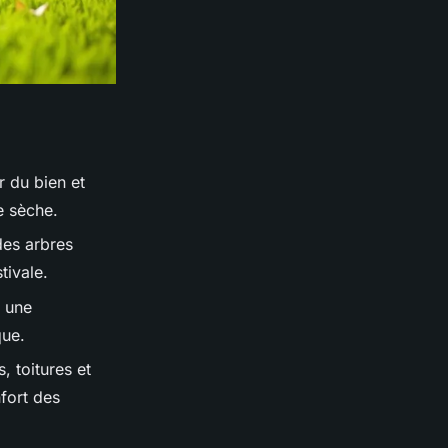
r du bien et
e sèche.
 des arbres
tivale.
e une
que.
, toitures et
nfort des