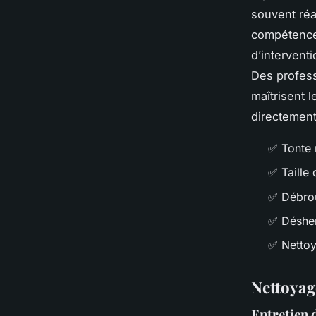
souvent réa
compétences
d’intervent
Des profes
maîtrisent l
directement
✅ Tonte 
✅ Taille
✅ Débrou
✅ Désher
✅ Nettoy
Nettoyag
Entretien 