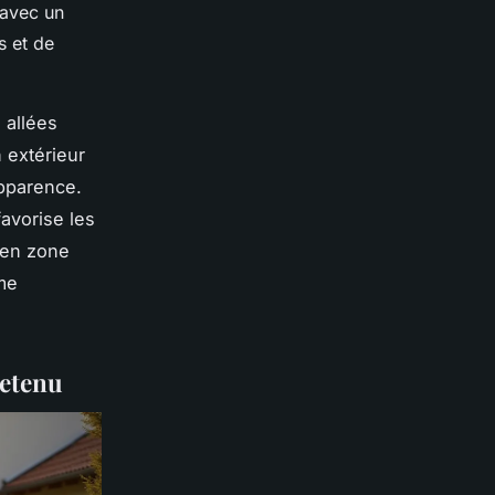
 avec un
s et de
 allées
 extérieur
apparence.
favorise les
t en zone
rme
retenu