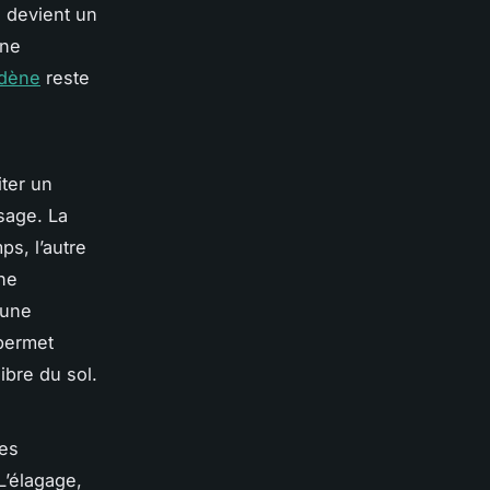
u devient un
ine
edène
reste
ter un
ysage. La
ps, l’autre
une
 une
 permet
ibre du sol.
les
L’élagage,