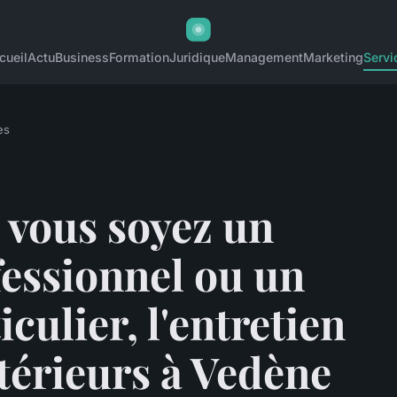
cueil
Actu
Business
Formation
Juridique
Management
Marketing
Servi
es
 vous soyez un
essionnel ou un
iculier, l'entretien
térieurs à Vedène