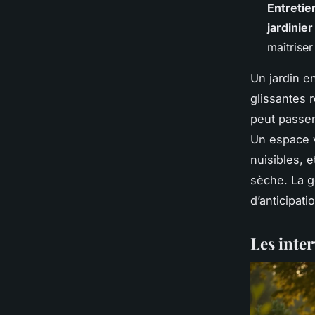
Entretien
jardinie
maîtrise
Un jardin e
glissantes 
peut passer
Un espace v
nuisibles, 
sèche. La g
d’anticipati
Les inte