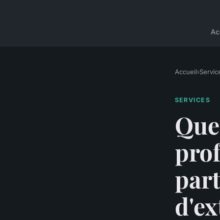
Ac
Accueil
›
Servic
SERVICES
Que
prof
part
d'ex