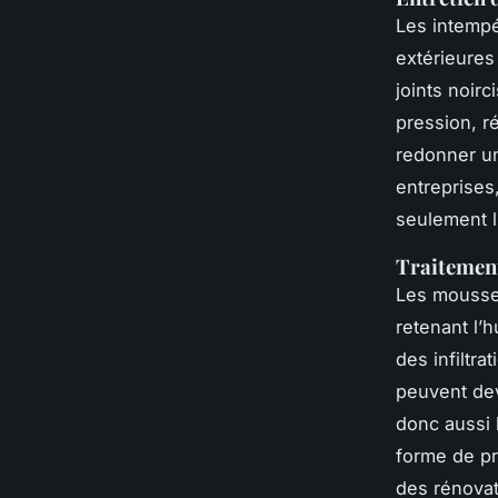
Les intempér
extérieures 
joints noir
pression, r
redonner un
entreprises
seulement l
Traitement
Les mousses
retenant l’
des infiltra
peuvent dev
donc aussi l
forme de pr
des rénova