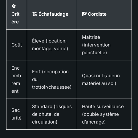
🔄
Crit
🏗️ Échafaudage
🧗 Cordiste
ère
Maîtrisé
Élevé (location,
Coût
(intervention
montage, voirie)
ponctuelle)
Enc
Fort (occupation
omb
Quasi nul (aucun
du
rem
matériel au sol)
trottoir/chaussée)
ent
Standard (risques
Haute surveillance
Séc
de chute, de
(double système
urité
circulation)
d’ancrage)