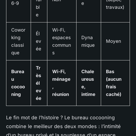
6-9
e
bl
travaux)
e
Cowor
Wi-Fi,
Él
king
espaces
Dyna
ev
Moyen
classi
commun
mique
ée
que
s
Tr
Burea
Wi-Fi,
Chale
Bas
ès
u
ménage
ureus
(aucun
él
cocoo
,
e,
frais
ev
ning
réunion
intime
caché)
ée
Le fin mot de l’histoire ? Le bureau cocooning
combine le meilleur des deux mondes : l’intimité
d’un bureau privé et la souplesse d’un espace