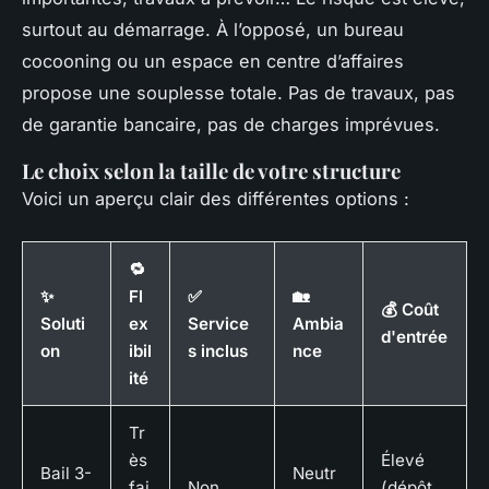
surtout au démarrage. À l’opposé, un bureau
cocooning ou un espace en centre d’affaires
propose une souplesse totale. Pas de travaux, pas
de garantie bancaire, pas de charges imprévues.
Le choix selon la taille de votre structure
Voici un aperçu clair des différentes options :
🔁
✨
Fl
✅
🏡
💰 Coût
Soluti
ex
Service
Ambia
d'entrée
on
ibil
s inclus
nce
ité
Tr
ès
Élevé
Bail 3-
Neutr
fai
Non
(dépôt,